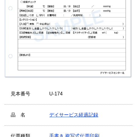
見本番号
U-174
品 名
デイサービス経過記録
伝票種類
手書き 複写式伝票印刷