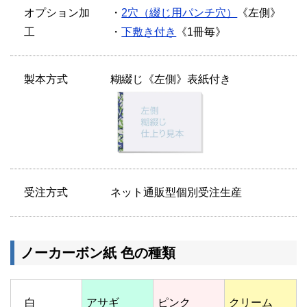
オプション加
・
2穴（綴じ用パンチ穴）
《左側》
工
・
下敷き付き
《1冊毎》
製本方式
糊綴じ《左側》表紙付き
受注方式
ネット通販型個別受注生産
ノーカーボン紙 色の種類
白
アサギ
ピンク
クリーム