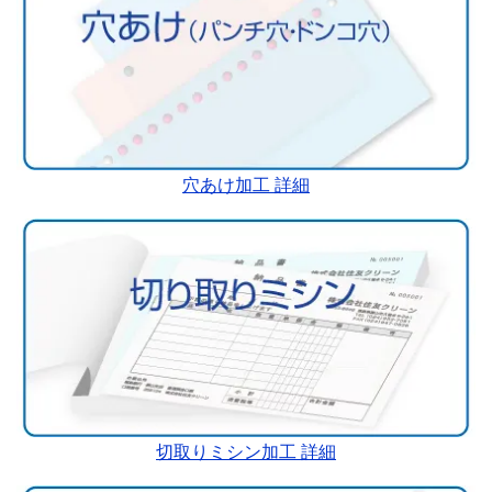
穴あけ加工 詳細
切取りミシン加工 詳細