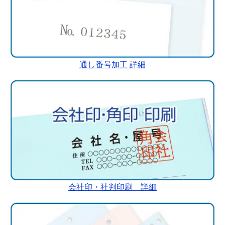
通し番号加工 詳細
会社印・社判印刷 詳細