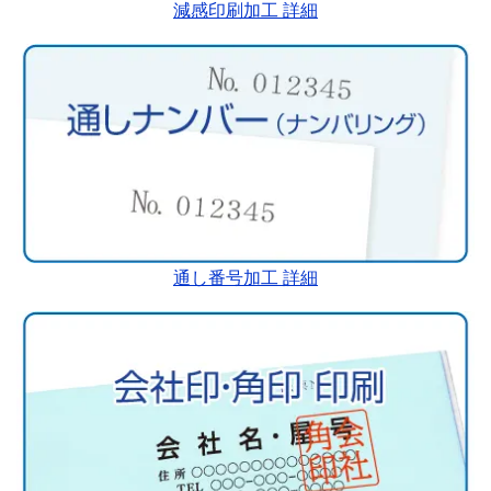
減感印刷加工 詳細
通し番号加工 詳細