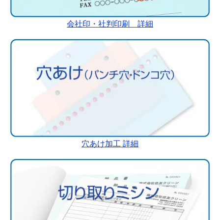
会社印・社判印刷 詳細
穴あけ加工 詳細