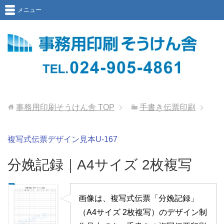
メニュー
事務用印刷そうけん舎
TOP
手書き伝票印刷
複写式伝票デザイン見本U-167
分娩記録｜A4サイズ 2枚複写
画像は、複写式伝票「分娩記録」
（A4サイズ 2枚複写）のデザイン制