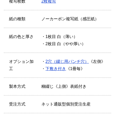
複写枚数
2枚複写
紙の種類
ノーカーボン複写紙（感圧紙）
紙の色と厚さ
・1枚目 白（薄い）
・2枚目 白（やや厚い）
オプション加
・
2穴（綴じ用パンチ穴）
《左側》
工
・
下敷き付き
《1冊毎》
製本方式
糊綴じ《上側》表紙付き
受注方式
ネット通販型個別受注生産