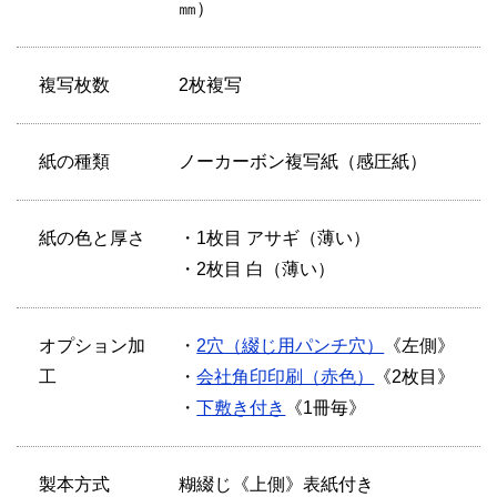
㎜）
複写枚数
2枚複写
紙の種類
ノーカーボン複写紙（感圧紙）
紙の色と厚さ
・1枚目 アサギ（薄い）
・2枚目 白（薄い）
オプション加
・
2穴（綴じ用パンチ穴）
《左側》
工
・
会社角印印刷（赤色）
《2枚目》
・
下敷き付き
《1冊毎》
製本方式
糊綴じ《上側》表紙付き