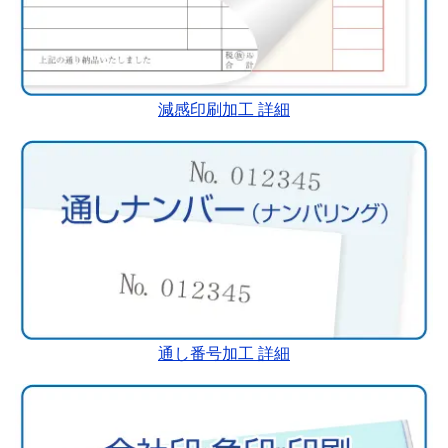
減感印刷加工 詳細
通し番号加工 詳細