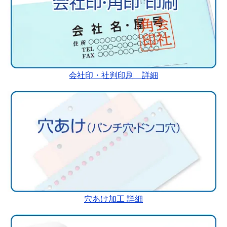
会社印・社判印刷 詳細
穴あけ加工 詳細