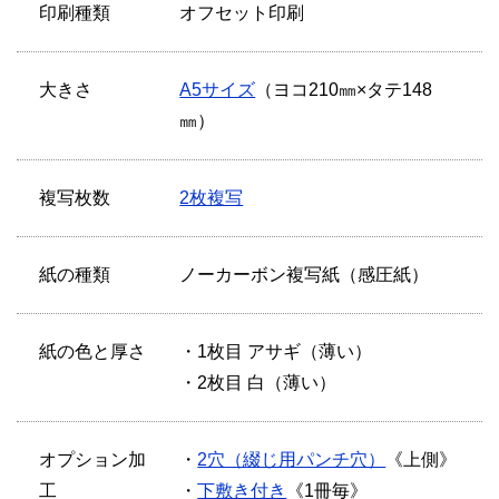
印刷種類
オフセット印刷
大きさ
A5サイズ
（ヨコ210㎜×タテ148
㎜）
複写枚数
2枚複写
紙の種類
ノーカーボン複写紙（感圧紙）
紙の色と厚さ
・1枚目 アサギ（薄い）
・2枚目 白（薄い）
オプション加
・
2穴（綴じ用パンチ穴）
《上側》
工
・
下敷き付き
《1冊毎》