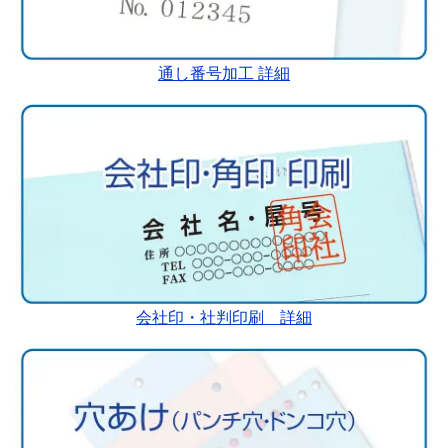
通し番号加工 詳細
会社印・社判印刷 詳細