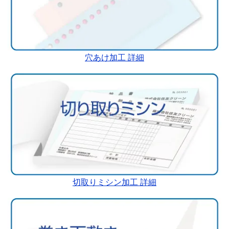
穴あけ加工 詳細
切取りミシン加工 詳細